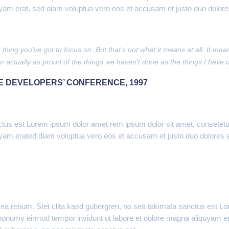
uyam erat, sed diam voluptua vero eos et accusam et justo duo dolor
thing you’ve got to focus on. But that’s not what it means at all. It m
I’m actually as proud of the things we haven’t done as the things I have 
E DEVELOPERS’ CONFERENCE, 1997
nctus est Lorem ipsum dolor amet rem ipsum dolor sit amet, consetetu
uyam erated diam voluptua vero eos et accusam et justo duo dolores 
 ea rebum. Stet clita kasd gubergren, no sea takimata sanctus est L
m nonumy eirmod tempor invidunt ut labore et dolore magna aliquyam e