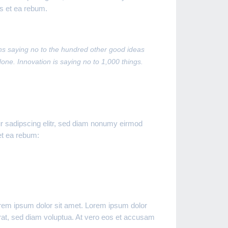
es et ea rebum.
eans saying no to the hundred other good ideas
done. Innovation is saying no to 1,000 things.
r sadipscing elitr, sed diam nonumy eirmod
et ea rebum:
orem ipsum dolor sit amet. Lorem ipsum dolor
rat, sed diam voluptua. At vero eos et accusam