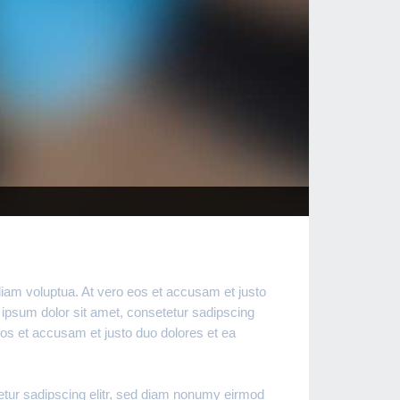
diam voluptua. At vero eos et accusam et justo
 ipsum dolor sit amet, consetetur sadipscing
eos et accusam et justo duo dolores et ea
etur sadipscing elitr, sed diam nonumy eirmod