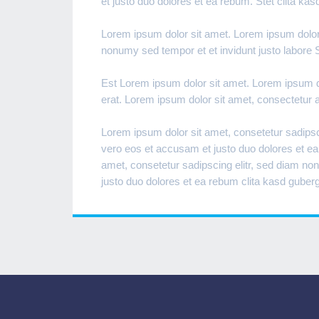
et justo duo dolores et ea rebum. Stet clita ka
Lorem ipsum dolor sit amet. Lorem ipsum dolor 
nonumy sed tempor et et invidunt justo labore 
Est Lorem ipsum dolor sit amet. Lorem ipsum d
erat. Lorem ipsum dolor sit amet, consectetur a
Lorem ipsum dolor sit amet, consetetur sadipsc
vero eos et accusam et justo duo dolores et ea
amet, consetetur sadipscing elitr, sed diam no
justo duo dolores et ea rebum clita kasd guber