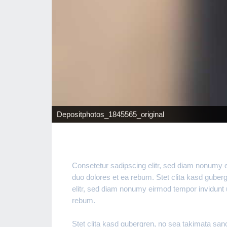
Depositphotos_1845565_original
Consetetur sadipscing elitr, sed diam nonumy e
duo dolores et ea rebum. Stet clita kasd guber
elitr, sed diam nonumy eirmod tempor invidunt 
rebum.
Stet clita kasd gubergren, no sea takimata sa