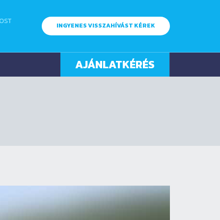
MOST
INGYENES VISSZAHÍVÁST KÉREK
AJÁNLATKÉRÉS