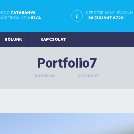
2800
TATABÁNYA
KÉRDÉSE VAN? HÍVJON 
MÁRTÍROK ÚTJA
81./A
+36 (30) 947 6720
RÓLUNK
KAPCSOLAT
Portfolio7
HOMEPAGE
>
CATEGORY1