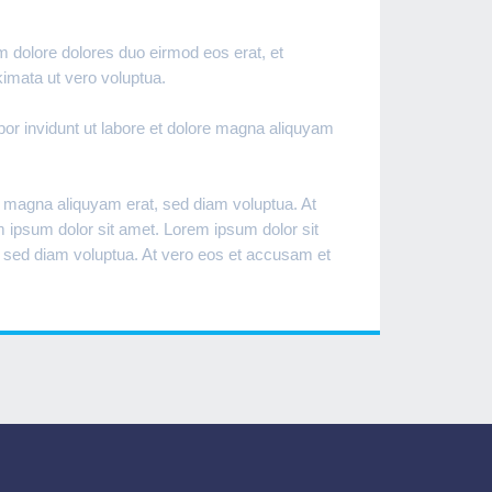
m dolore dolores duo eirmod eos erat, et
imata ut vero voluptua.
or invidunt ut labore et dolore magna aliquyam
e magna aliquyam erat, sed diam voluptua. At
 ipsum dolor sit amet. Lorem ipsum dolor sit
, sed diam voluptua. At vero eos et accusam et