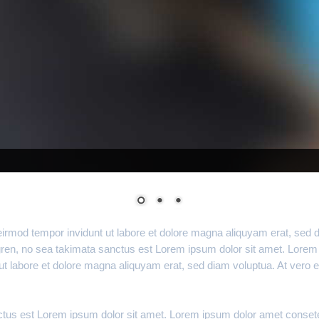
irmod tempor invidunt ut labore et dolore magna aliquyam erat, sed 
gren, no sea takimata sanctus est Lorem ipsum dolor sit amet. Lorem
ut labore et dolore magna aliquyam erat, sed diam voluptua. At vero 
nctus est Lorem ipsum dolor sit amet. Lorem ipsum dolor amet conset