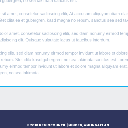
sd gubergren, no sea takimata sanctus est.
sit amet, consetetur sadipscing elitr, At accusam aliquyam diam dia
Stet clita ea et gubergren, kasd magna no rebum. sanctus sea sed tak
olor amet, consetetur sadipscing elitr, sed diam nonumy eirmod temp
dipiscing elit. Quisque vulputate lacus ut faucibus interdum.
ing elitr, sed diam nonumy eirmod tempor invidunt ut labore et dolor
 rebum. Stet clita kasd gubergren, no sea takimata sanctus est Lorem
numy eirmod tempor invidunt ut labore et dolore magna aliquyam erat
gren, no sea takimata.
© 2018 REGIOCOUNCIL | MINDEN, AMI INGATLAN.