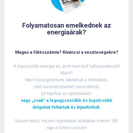
Folyamatosan emelkednek az
energiaárak?
Magas a fűtésszámla?
Kíváncsi a veszteségekre?
A legolcsóbb energia az, amit nem kell felhasználnunk!
Miért?
Mert hőszigeteltünk, kiiktattuk a hőhidakat,
jobb berendezéseket használtunk,
jól tájoltuk az épületünket,
vagy „csak” a legegyszerűbb és legolcsóbb
dolgokat feltártuk és kijavítottuk.
Sosem késő, hiszen régiónkban általában évente 180
nap a fűtési szezon!