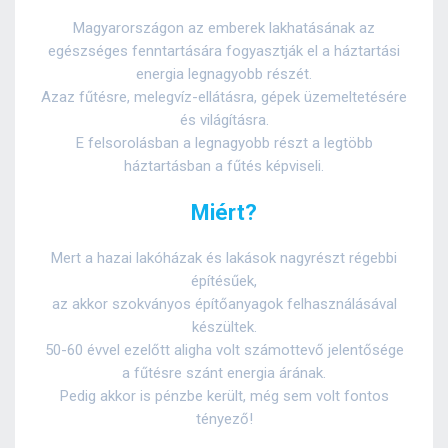
Magyarországon az emberek lakhatásának az
egészséges fenntartására fogyasztják el a háztartási
energia legnagyobb részét.
Azaz fűtésre, melegvíz-ellátásra, gépek üzemeltetésére
és világításra.
E felsorolásban a legnagyobb részt a legtöbb
háztartásban a fűtés képviseli.
Miért?
Mert a hazai lakóházak és lakások nagyrészt régebbi
építésűek,
az akkor szokványos építőanyagok felhasználásával
készültek.
50-60 évvel ezelőtt aligha volt számottevő jelentősége
a fűtésre szánt energia árának.
Pedig akkor is pénzbe került, még sem volt fontos
tényező!