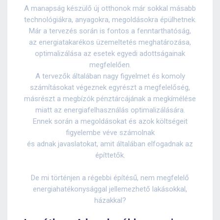
A manapság készülő új otthonok már sokkal másabb
technológiákra, anyagokra, megoldásokra épülhetnek.
Már a tervezés során is fontos a fenntarthatóság,
az energiatakarékos üzemeltetés meghatározása,
optimalizálása az esetek egyedi adottságainak
megfelelően.
A tervezők általában nagy figyelmet és komoly
számításokat végeznek egyrészt a megfelelőség,
másrészt a megbízók pénztárcájának a megkímélése
miatt az energiafelhasználás optimalizálására.
Ennek során a megoldásokat és azok költségeit
figyelembe véve számolnak
és adnak javaslatokat, amit általában elfogadnak az
építtetők.
De mi történjen a régebbi építésű, nem megfelelő
energiahatékonysággal jellemezhető lakásokkal,
házakkal?