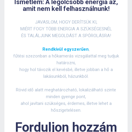
Ismétlem: A legolcsóbb energia az,
amit nem kell felhasználnunk!
JAVASLOM, HOGY DERÍTSÜK KI,
MIÉRT FOGY TÖBB ENERGIA A SZÜKSÉGESNÉL
ÉS TALÁLJUNK MEGOLDÁST A SPÓROLÁSRA!
Rendkívül egyszerűen
,
fűtési szezonban a hőkamerás vizsgálattal meg tudjuk
határozni,
hogy hol távozik el kevésbé, illetve jobban a hő a
lakásunkból, házunkból.
Rövid idő alatt meghatározható, lokalizálható szinte
minden gyenge pont,
ahol javítani szükséges, érdemes, illetve lehet a
hőszigetelésen.
Forduljon hozzám