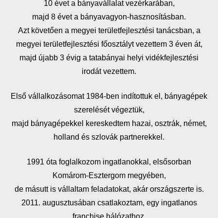
10 évet a bányavállalat vezérkarában,
majd 8 évet a bányavagyon-hasznosításban.
Azt követően a megyei területfejlesztési tanácsban, a
megyei területfejlesztési főosztályt vezettem 3 éven át,
majd újabb 3 évig a tatabányai helyi vidékfejlesztési
irodát vezettem.
Első vállalkozásomat 1984-ben indítottuk el, bányagépek
szerelését végeztük,
majd bányagépekkel kereskedtem hazai, osztrák, német,
holland és szlovák partnerekkel.
1991 óta foglalkozom ingatlanokkal, elsősorban
Komárom-Esztergom megyében,
de másutt is vállaltam feladatokat, akár országszerte is.
2011. augusztusában csatlakoztam, egy ingatlanos
franchise hálózathoz,