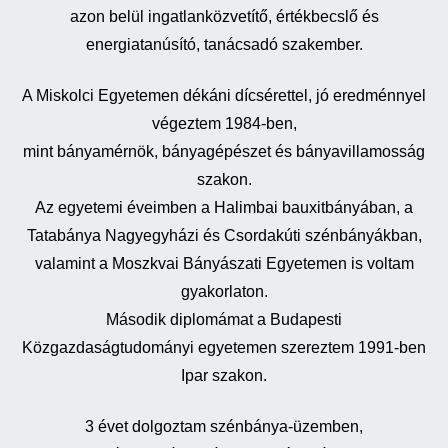
azon belül ingatlanközvetítő, értékbecslő és
energiatanúsító, tanácsadó szakember.
A Miskolci Egyetemen dékáni dícsérettel, jó eredménnyel
végeztem 1984-ben,
mint bányamérnök, bányagépészet és bányavillamosság
szakon.
Az egyetemi éveimben a Halimbai bauxitbányában, a
Tatabánya Nagyegyházi és Csordakúti szénbányákban,
valamint a Moszkvai Bányászati Egyetemen is voltam
gyakorlaton.
Második diplomámat a Budapesti
Közgazdaságtudományi egyetemen szereztem 1991-ben
Ipar szakon.
3 évet dolgoztam szénbánya-üzemben,